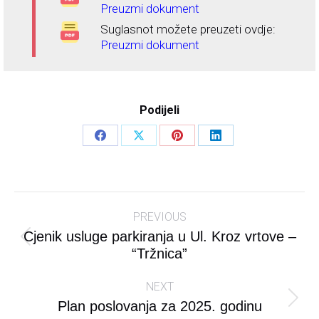
Preuzmi dokument
Suglasnot možete preuzeti ovdje:
Preuzmi dokument
Podijeli
Share
Share
Share
Share
on
on
on
on
Facebook
X
Pinterest
LinkedIn
Post
PREVIOUS
navigation
Cjenik usluge parkiranja u Ul. Kroz vrtove –
Previous
“Tržnica”
post:
NEXT
Next
Plan poslovanja za 2025. godinu