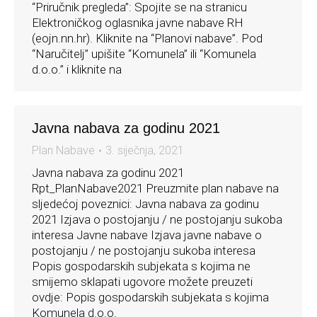
“Priručnik pregleda”: Spojite se na stranicu
Elektroničkog oglasnika javne nabave RH
(eojn.nn.hr). Kliknite na “Planovi nabave”. Pod
“Naručitelj” upišite “Komunela” ili “Komunela
d.o.o.” i kliknite na
Javna nabava za godinu 2021
Plan Nabave
3. siječnja, 2021
Javna nabava za godinu 2021
Rpt_PlanNabave2021 Preuzmite plan nabave na
sljedećoj poveznici: Javna nabava za godinu
2021 Izjava o postojanju / ne postojanju sukoba
interesa Javne nabave Izjava javne nabave o
postojanju / ne postojanju sukoba interesa
Popis gospodarskih subjekata s kojima ne
smijemo sklapati ugovore možete preuzeti
ovdje: Popis gospodarskih subjekata s kojima
Komunela d.o.o.