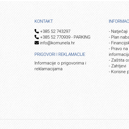
KONTAKT
INFORMAC
+385 52 743297
- Natječaji
+385 52 770939 - PARKING
- Plan nab
info@komunela.hr
- Financijs
- Pravo na
PRIGOVORI I REKLAMACIJE
informaci
- Zaštita 
Informacije o prigovorima i
- Zahtjevi
reklamacijama
- Korisne