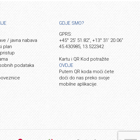
IJE
GDJE SMO?
GPRS:
ave / javna nabava
+45° 25' 51.82", +13° 31' 20.06"
ki plan
45.430985, 13.522342
 pristup
jama
Kartu i QR Kod potražite
osobnih podataka
OVDJE
Putem QR koda moći ćete
 poveznice
doći do nas preko svoje
mobilne aplikacije.