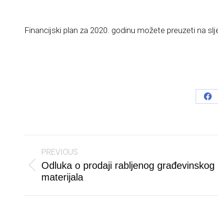
Financijski plan za 2020. godinu možete preuzeti na slj
Sh
on
Fa
Post
PREVIOUS
navigation
Odluka o prodaji rabljenog građevinskog
Previous
materijala
post: