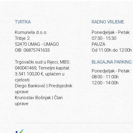
TVRTKA
RADNO VRIJEME
Komunela d.o.o.
Ponedjeljak - Petak:
Tribje 2
07:30 - 15:30
52470 UMAG - UMAGO
PAUZA
OIB: 06875741633
Od 11:00h do 12:00h
Trgovački sud u Rijeci, MBS:
BLAGAJNA PARKING:
040041469, Temeljni kapital:
Ponedjeljak - Petak:
3.541.100,00 €, uplaćen u
08:00 - 11:00h
cjelosti.
12:00 - 14:00h
Diego Banković | Predsjednik
uprave
Krunoslav Bošnjak | Član
uprave