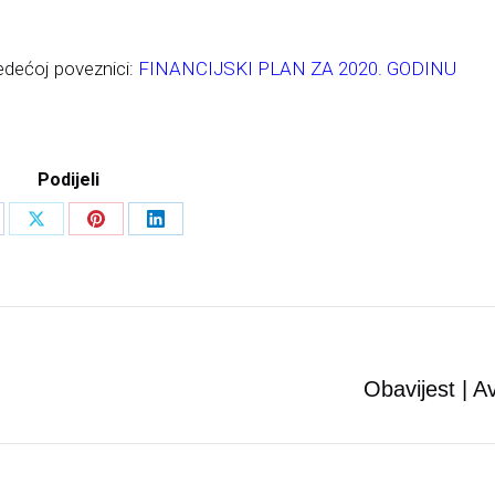
edećoj poveznici:
FINANCIJSKI PLAN ZA 2020. GODINU
Podijeli
are
Share
Share
Share
on
on
on
cebook
X
Pinterest
LinkedIn
Next
Obavijest | A
post: