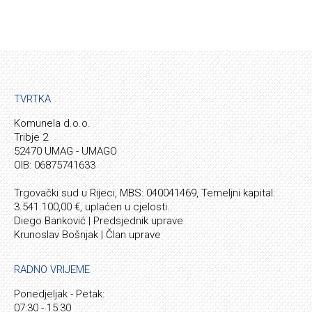
TVRTKA
Komunela d.o.o.
Tribje 2
52470 UMAG - UMAGO
OIB: 06875741633
Trgovački sud u Rijeci, MBS: 040041469, Temeljni kapital:
3.541.100,00 €, uplaćen u cjelosti.
Diego Banković | Predsjednik uprave
Krunoslav Bošnjak | Član uprave
RADNO VRIJEME
Ponedjeljak - Petak:
07:30 - 15:30