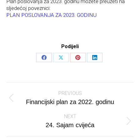
Plan poslovanja za 2023. godinu možete preuzeti na
sljedećoj poveznici:
PLAN POSLOVANJA ZA 2023. GODINU
Podijeli
Share
Share
Share
Share
on
on
on
on
Facebook
X
Pinterest
LinkedIn
Post
PREVIOUS
navigation
Previous
Financijski plan za 2022. godinu
post:
NEXT
Next
24. Sajam cvijeća
post: